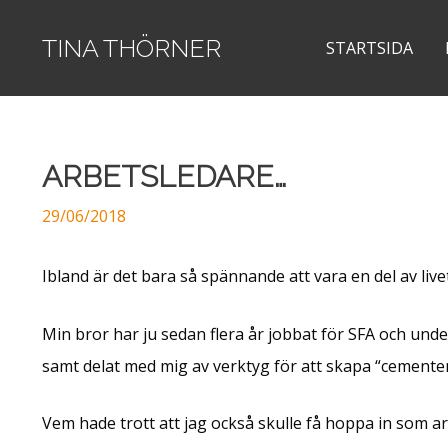
Hoppa
TINA THÖRNER
till
STARTSIDA
innehåll
ARBETSLEDARE…
29/06/2018
Ibland är det bara så spännande att vara en del av livet
Min bror har ju sedan flera år jobbat för SFA och under
samt delat med mig av verktyg för att skapa “cementen
Vem hade trott att jag också skulle få hoppa in som a