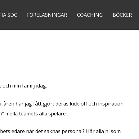
FIA SDC
FÖRELÄSNINGAR
COACHING
BÖCKER
 och min familj idag.
 åren har jag fått gjort deras kick-off och inspiration
” mella teamets alla spelare.
rbetsledare när det saknas personal? Här alla ni som