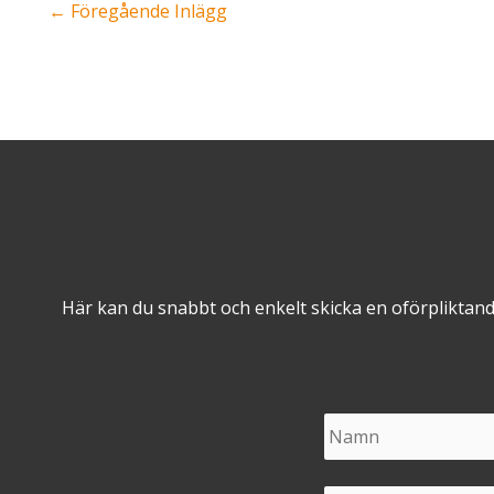
Inläggsnavigering
←
Föregående Inlägg
Här kan du snabbt och enkelt skicka en oförpliktan