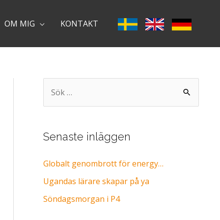
OM MIG
KONTAKT
S
ö
k
e
Senaste inläggen
f
Globalt genombrott för energy…
t
e
Ugandas lärare skapar på ya
r
Söndagsmorgan i P4
: