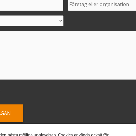
v
yright © 2026 |
Tina Thörner
|
Sekretesspolicy
|
Cookiepol
r den bästa möjliga upplevelsen. Cookies används också för