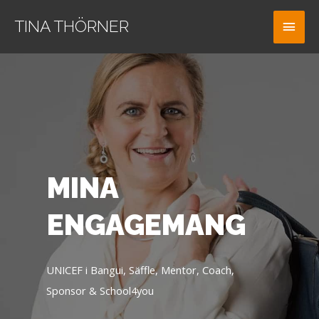
Hoppa
Huv
TINA THÖRNER
till
innehåll
MINA
ENGAGEMANG
UNICEF i Bangui, Säffle, Mentor, Coach,
Sponsor & School4you